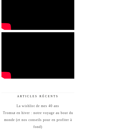
ARTICLES RÉCENTS
La wishlist de mes 40 ans
Tromsø en hiver : notre voyage au bout du
monde (et nos conseils pour en profiter à
fond)