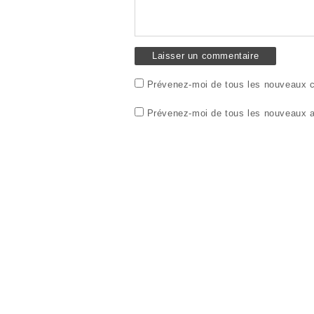
)
v
o
e
u
l
v
l
e
e
l
f
l
e
e
n
f
ê
e
t
n
r
ê
Prévenez-moi de tous les nouveaux c
e
t
)
r
e
Prévenez-moi de tous les nouveaux ar
)