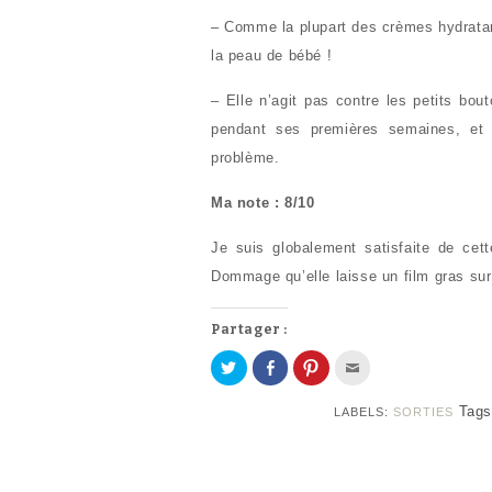
– Comme la plupart des crèmes hydratante
la peau de bébé !
– Elle n’agit pas contre les petits bo
pendant ses premières semaines, et j
problème.
Ma note : 8/10
Je suis globalement satisfaite de cet
Dommage qu’elle laisse un film gras sur
Partager :
P
P
C
C
a
a
l
l
r
r
i
i
t
t
q
q
Tag
LABELS:
SORTIES
a
a
u
u
g
g
e
e
e
e
z
z
r
r
p
p
s
s
o
o
u
u
u
u