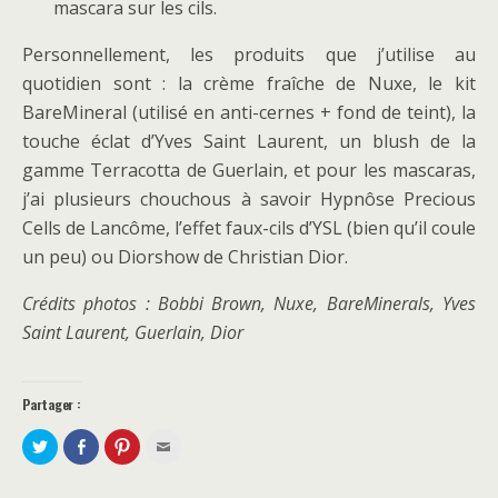
mascara sur les cils.
Personnellement, les produits que j’utilise au
quotidien sont : la crème fraîche de Nuxe, le kit
BareMineral (utilisé en anti-cernes + fond de teint), la
touche éclat d’Yves Saint Laurent, un blush de la
gamme Terracotta de Guerlain, et pour les mascaras,
j’ai plusieurs chouchous à savoir Hypnôse Precious
Cells de Lancôme, l’effet faux-cils d’YSL (bien qu’il coule
un peu) ou Diorshow de Christian Dior.
Crédits photos : Bobbi Brown, Nuxe, BareMinerals, Yves
Saint Laurent, Guerlain, Dior
Partager :
P
P
C
C
a
a
l
l
r
r
i
i
t
t
q
q
a
a
u
u