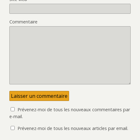
ê
n
n
s
t
ê
e
u
r
t
n
n
e
r
o
e
)
e
u
n
)
v
o
Commentaire
e
u
l
v
l
e
e
l
f
l
e
e
n
f
ê
e
t
n
r
ê
e
t
)
r
e
)
Prévenez-moi de tous les nouveaux commentaires par
e-mail.
Prévenez-moi de tous les nouveaux articles par email.