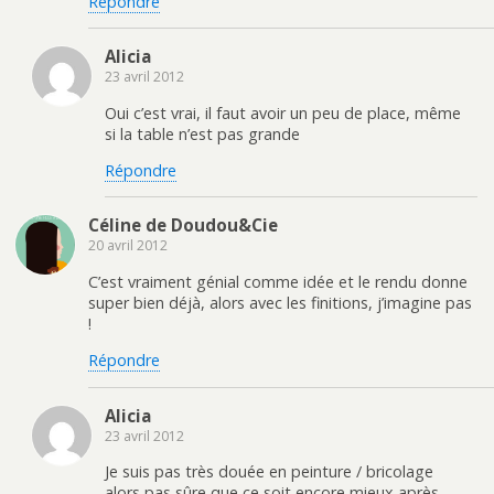
Répondre
n
e
(
m
o
n
o
i
u
o
u
(
v
u
v
o
e
v
r
u
Alicia
l
e
e
v
23 avril 2012
l
l
d
r
e
l
a
e
f
e
n
d
Oui c’est vrai, il faut avoir un peu de place, même
e
f
s
a
si la table n’est pas grande
n
e
u
n
ê
n
n
s
t
ê
e
u
Répondre
r
t
n
n
e
r
o
e
)
e
u
n
)
v
o
Céline de Doudou&Cie
e
u
l
v
20 avril 2012
l
e
e
l
f
l
C’est vraiment génial comme idée et le rendu donne
e
e
super bien déjà, alors avec les finitions, j’imagine pas
n
f
ê
e
!
t
n
r
ê
e
t
Répondre
)
r
e
)
Alicia
23 avril 2012
Je suis pas très douée en peinture / bricolage
alors pas sûre que ce soit encore mieux après